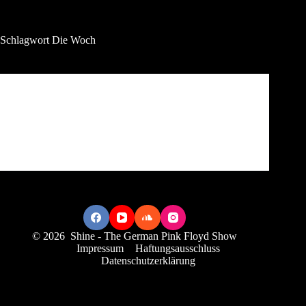
Zum
Inhalt
springen
Schlagwort
Die Woch
Uncategorized
„Live, authentisch und ohne Playback“
admin
6. April 2016
© 2026 Shine - The German Pink Floyd Show
Impressum
Haftungsausschluss
Datenschutzerklärung