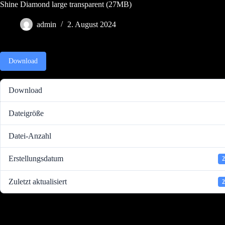
Zum
Shine Diamond large transparent (27MB)
Inhalt
springen
admin
2. August 2024
Download
Download
Dateigröße
Datei-Anzahl
Erstellungsdatum
2
Zuletzt aktualisiert
2