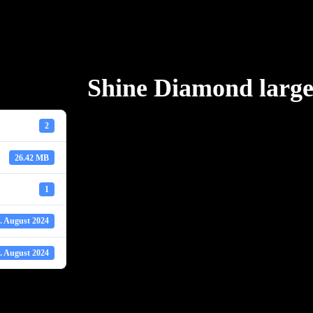
Shine Diamond large
2
26.42 MB
1
. August 2024
. August 2024