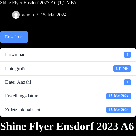
Zum
Shine Flyer Ensdorf 2023 A6 (1,1 MB)
Inhalt
springen
admin
15. Mai 2024
Download
Download
1
Dateigröße
1.11 MB
Datei-Anzahl
1
Erstellungsdatum
15. Mai 2024
Zuletzt aktualisiert
15. Mai 2024
Shine Flyer Ensdorf 2023 A6