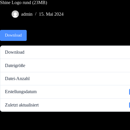
Zum
Shine Logo rund (23MB)
Inhalt
springen
admin
15. Mai 2024
Download
Download
Dateigröße
Datei-Anzahl
Erstellungsdatum
Zuletzt aktualisiert